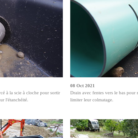
08 Oct 2021
cé à la scie à cloche pour sortir
Drain avec fentes vers le bas pour r
ur l'étanchéité.
limiter leur colmatage.